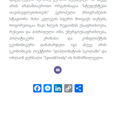
არის არასამთავრობო ორგანიზაცია "სტუდენტები
თავისუფლებისთვის" ევროპული პროგრამების
სტაჟიორი. მისი კვლევის სფერო მოიცავს თემებს,
როგორებიცაა: შავი ზღვის რეგიონის უსაფრთხოება,
რუსეთი და ჰიბრიდული ომი, ენერგოუსაფრთხოება,
პოლიტიკური კრიზისი და კონფლიქტის
ეკონომიკური დანახარჯები. იგი ასევე არის
ეკონომიკის ლექტორი "დიპლომატიის სკოლაში" და
ონლაინ ჟურნალი "SpeakFreely"-ის მიმომხილველი.
F
M
Li
C
S
a
e
n
o
h
c
ss
k
p
ar
e
e
e
y
e