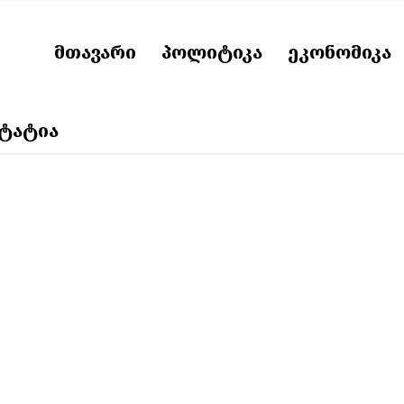
ᲛᲗᲐᲕᲐᲠᲘ
ᲞᲝᲚᲘᲢᲘᲙᲐ
ᲔᲙᲝᲜᲝᲛᲘᲙᲐ
ᲡᲢᲐᲢᲘᲐ