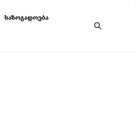
ᲡᲐᲖᲝᲒᲐᲓᲝᲔᲑᲐ