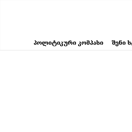
ᲞᲝᲚᲘᲢᲘᲙᲣᲠᲘ ᲙᲝᲛᲞᲐᲡᲘ
ᲨᲔᲜᲘ 