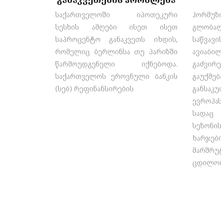
საქართველოში იპოთეკური
ჰორმუ
სესხის ამღები ისეთ ისეთ
გლობალ
საპროცენტო განაკვეთს იხდის,
საწვ
რომელიც ბერლინსა თუ პარიზში
ავია
წარმოუდგენელი იქნებოდა.
გაძვი
საქართველოს ეროვნული ბანკის
გაუქმ
(სებ) რეფინანსირების
განსაკ
ევროპ
სადაც
სეზონი
ხარჯე
მარშრ
ცდილობ