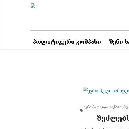
Skip
to
content
ᲞᲝᲚᲘᲢᲘᲙᲣᲠᲘ ᲙᲝᲛᲞᲐᲡᲘ
ᲨᲔᲜᲘ 
ევროპა
,
თავდაცვა
,
ნატო
,
რუს
შეძლებს