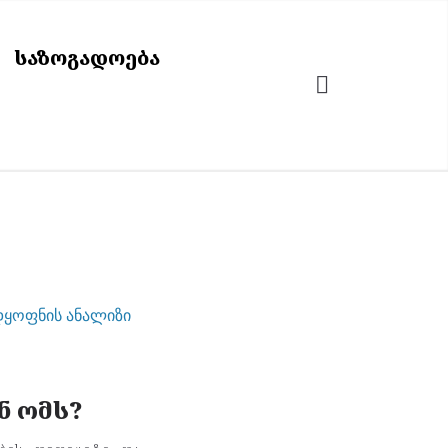
ᲡᲐᲖᲝᲒᲐᲓᲝᲔᲑᲐ
ნ ომს?